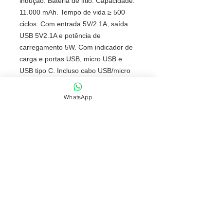
indução. Bateria de lítio. Capacidade:
11.000 mAh. Tempo de vida ≥ 500
ciclos. Com entrada 5V/2.1A, saída
USB 5V2.1A e potência de
carregamento 5W. Com indicador de
carga e portas USB, micro USB e
USB tipo C. Incluso cabo USB/micro
USB para carregar a bateria.
Fornecida em caixa presente.
WhatsApp
Tamanho total
aproximado (CxL):
135 x 75 x 20
mm | Caixa: 150 x 95 x 25 mm