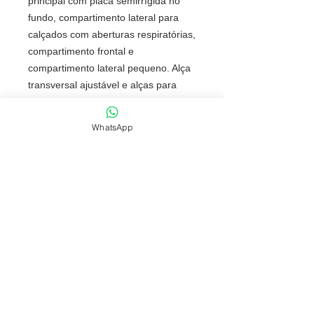
principal com placa semirrígida no
fundo, compartimento lateral para
calçados com aberturas respiratórias,
compartimento frontal e
compartimento lateral pequeno. Alça
transversal ajustável e alças para
mãos com fecho de velcro.
Material: Poliéster 300D
WhatsApp
Altura: 31 cm | Comprimento: 56 cm
| Profundidade: 25,5 cm
Peso: 622 g
NOSSAS POLÍTICAS