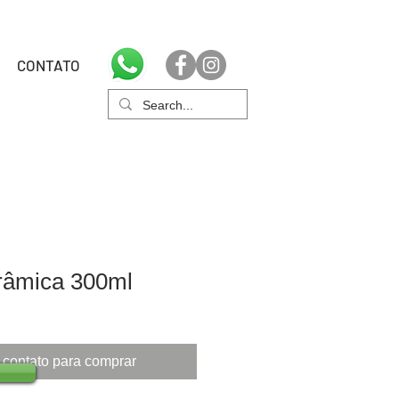
CONTATO
râmica 300ml
 contato para comprar