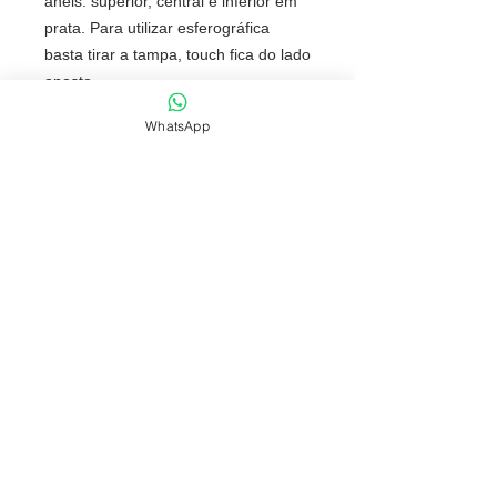
anéis: superior, central e inferior em
prata. Para utilizar esferográfica
basta tirar a tampa, touch fica do lado
oposto.
Tamanho total aproximado (CxL):
WhatsApp
13,5 cm x 1,4 cm
Peso aproximado (g):
9
NOSSAS POLÍTICAS
FONES: (51) 3069-2829 | 9 9118-5147
comercial@fabricafantastica.com.br
vendas@fabricafantastica.com.br