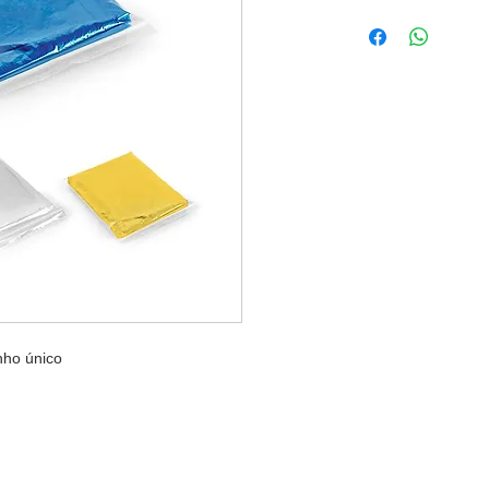
ho único
FONES: (51) 3069-2829 | 9 9118-5147