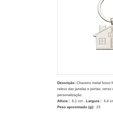
Descrição:
Chaveiro metal fosco 
relevo das janelas e portas, verso
personalização.
Altura :
6,1 cm -
Largura :
4,4 c
Peso aproximado (g):
23