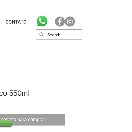
CONTATO
ico 550ml
 contato para comprar