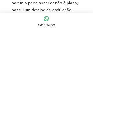
porém a parte superior não é plana,
possui um detalhe de ondulação.
Tamanho total aproximado (CxL):
6,2 cm x 6,2 cm
WhatsApp
Peso aproximado (g):
44
NOSSAS POLÍTICAS
FONES: (51) 3069-2829 | 9 9118-5147
comercial@fabricafantastica.com.br
vendas@fabricafantastica.com.br
© 2024 por
ACME AD
. Copyright by
Fábrica Fantástica