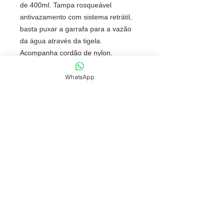
de 400ml. Tampa rosqueável
antivazamento com sistema retrátil,
basta puxar a garrafa para a vazão
da água através da tigela.
Acompanha cordão de nylon.
Altura : 19,8 cm
Largura : 7,6 cm
WhatsApp
Circunferência : 22,4 cm
Peso aproximado (g): 75
NOSSAS POLÍTICAS
FONES: (51) 3069-2829 | 9 9118-5147