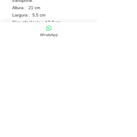
transporte.
Altura : 21 cm
Largura : 5,5 cm
Circunferência : 17,3 cm
Tamanho total aproximado (CxL):
WhatsApp
Diâmetro sem tampa 3,8 cm
Peso aproximado (g): 215
NOSSAS POLÍTICAS
FONES: (51) 3069-2829 | 9 9118-5147
comercial@fabricafantastica.com.br
vendas@fabricafantastica.com.br