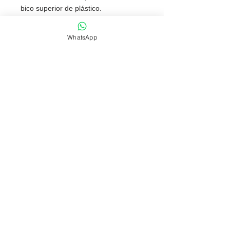
bico superior de plástico.
Tamanho total aproximado (CxL):
84,5 cm x 105 cm X 105 cm ABERTO
WhatsApp
Peso aproximado (g):
294
NOSSAS POLÍTICAS
FONES: (51) 3069-2829 | 9 9118-5147
comercial@fabricafantastica.com.br
vendas@fabricafantastica.com.br
© 2024 por
ACME AD
. Copyright by
Fábrica Fantástica