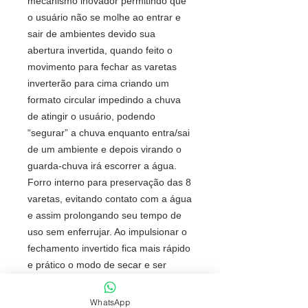
mecanismo inovador permitindo que
o usuário não se molhe ao entrar e
sair de ambientes devido sua
abertura invertida, quando feito o
movimento para fechar as varetas
inverterão para cima criando um
formato circular impedindo a chuva
de atingir o usuário, podendo
“segurar” a chuva enquanto entra/sai
de um ambiente e depois virando o
guarda-chuva irá escorrer a água.
Forro interno para preservação das 8
varetas, evitando contato com a água
e assim prolongando seu tempo de
uso sem enferrujar. Ao impulsionar o
fechamento invertido fica mais rápido
e prático o modo de secar e ser
guardado, pode ser apoiado no chão
que permanecerá em pé para
WhatsApp