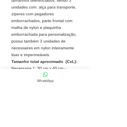
tamanhos diferenciados, sendo 3
unidades com: alça para transporte,
zíperes com pegadores
emborrachados, parte frontal com
malha de nylon e plaquinha
emborrachada para personalização;
possui também 3 unidades de
necessaires em nylon inteiramente
lisas e impermeáveis.
Tamanho total aproximado (CxL):
Necessaire 1: 30 cm x 40 cm -
Necessaire 2: 26 cm x 30,5 cm -
WhatsApp
Necessaire 3: 19 cm x 30 cm -
Necessaire 4: 26 cm x 33,5 cm -
Necessaire 5: 25 cm x 25,4 cm -
Necessaire 6: 15,5 cm x 24 cm
Peso aproximado (g):
193