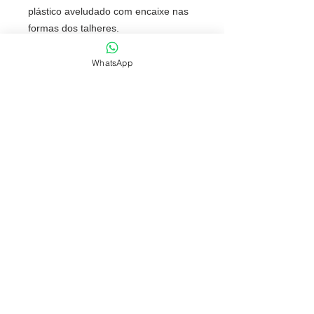
plástico aveludado com encaixe nas
formas dos talheres.
Tamanho total aproximado (CxL):
34 cm x 13,6 cm 3,4 cm
WhatsApp
Peso aproximado (g):
422
NOSSAS POLÍTICAS
FONES: (51) 3069-2829 | 9 9118-5147
comercial@fabricafantastica.com.br
vendas@fabricafantastica.com.br
© 2024 por
ACME AD
. Copyright by
Fábrica Fantástica