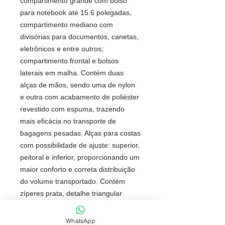
compartimento grande com bolso
para notebook até 15.6 polegadas,
compartimento mediano com
divisórias para documentos, canetas,
eletrônicos e entre outros;
compartimento frontal e bolsos
laterais em malha. Contém duas
alças de mãos, sendo uma de nylon
e outra com acabamento de poliéster
revestido com espuma, trazendo
mais eficácia no transporte de
bagagens pesadas. Alças para costas
com possibilidade de ajuste: superior,
peitoral e inferior, proporcionando um
maior conforto e correta distribuição
do volume transportado. Contém
zíperes prata, detalhe triangular
emborrachado na área frontal
inferior, parte traseira com
WhatsApp