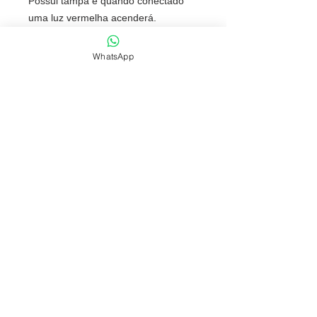
Possui tampa e quando conectado
uma luz vermelha acenderá.
Tamanho total aproximado (CxL):
5,3 cm x 3,5 cm
WhatsApp
Peso aproximado (g):
7
NOSSAS POLÍTICAS
FONES: (51) 3069-2829 | 9 9118-5147
comercial@fabricafantastica.com.br
vendas@fabricafantastica.com.br
© 2024 por
ACME AD
. Copyright by
Fábrica Fantástica