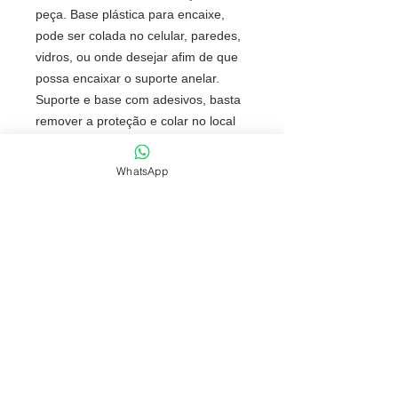
peça. Base plástica para encaixe,
pode ser colada no celular, paredes,
vidros, ou onde desejar afim de que
possa encaixar o suporte anelar.
Suporte e base com adesivos, basta
remover a proteção e colar no local
desejado.
Tamanho total aproximado (CxL):
WhatsApp
Suporte 3,9 cm x 3,9 cm x 2,3 cm –
Base 4,8 cm x 3,9 cm x 0,9 cm
Peso aproximado (g):
8
NOSSAS POLÍTICAS