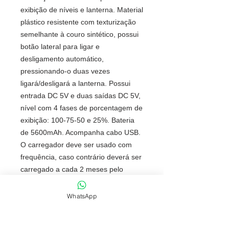
exibição de níveis e lanterna. Material
plástico resistente com texturização
semelhante à couro sintético, possui
botão lateral para ligar e
desligamento automático,
pressionando-o duas vezes
ligará/desligará a lanterna. Possui
entrada DC 5V e duas saídas DC 5V,
nível com 4 fases de porcentagem de
exibição: 100-75-50 e 25%. Bateria
de 5600mAh. Acompanha cabo USB.
O carregador deve ser usado com
frequência, caso contrário deverá ser
carregado a cada 2 meses pelo
menos 8 horas para prolongar e
manter o bom uso da bateria.
WhatsApp
Compatível com celulares, iphone,
ipad, ipod, tablets, mp3, câmeras