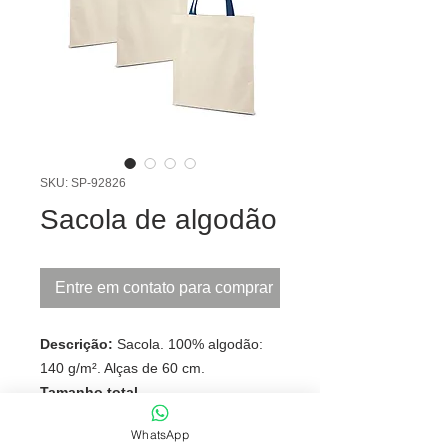
SKU: SP-92826
Sacola de algodão
Entre em contato para comprar
Descrição:
Sacola. 100% algodão:
140 g/m². Alças de 60 cm.
Tamanho total
aproximado (CxL):
37,5 x 41,5 cm
WhatsApp