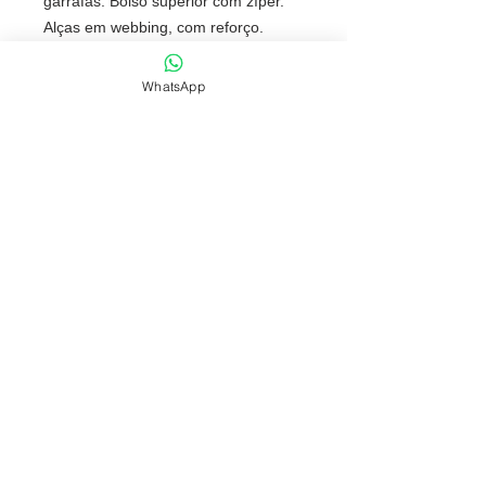
garrafas. Bolso superior com zíper.
Alças em webbing, com reforço.
Capacidade até 15 L. Food grade.
Tamanho total
WhatsApp
aproximado (CxL):
30 x 26 cm
NOSSAS POLÍTICAS
FONES: (51) 3069-2829 | 9 9118-5147
comercial@fabricafantastica.com.br
vendas@fabricafantastica.com.br
© 2024 por
ACME AD
. Copyright by
Fábrica Fantástica