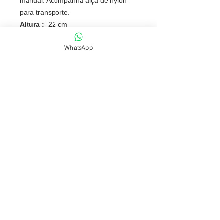
manual. Acompanha alça de nylon
para transporte.
Altura :
22 cm
Largura :
7,2 cm
WhatsApp
Circunferência :
20,9 cm
Peso aproximado (g):
159
NOSSAS POLÍTICAS
FONES: (51) 3069-2829 | 9 9118-5147
comercial@fabricafantastica.com.br
vendas@fabricafantastica.com.br
© 2024 por
ACME AD
. Copyright by
Fábrica Fantástica