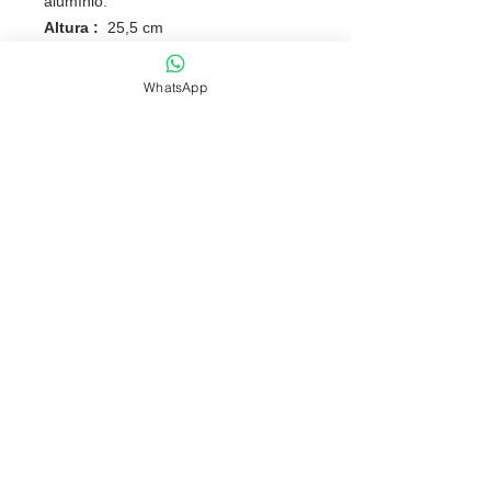
alumínio.
Altura :
25,5 cm
Largura :
7,1 cm
Circunferência :
22,5 cm
WhatsApp
Peso aproximado (g):
88
NOSSAS POLÍTICAS
FONES: (51) 3069-2829 | 9 9118-5147
comercial@fabricafantastica.com.br
vendas@fabricafantastica.com.br
© 2024 por
ACME AD
. Copyright by
Fábrica Fantástica