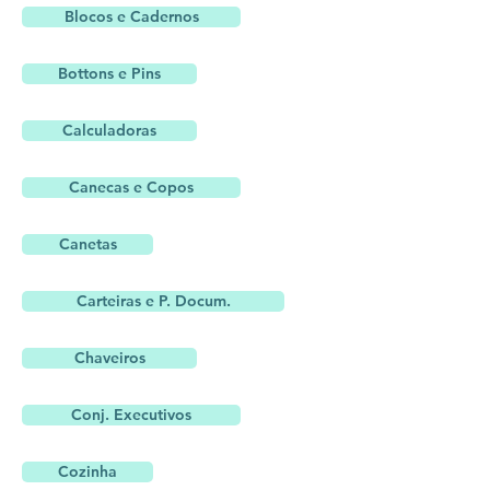
Blocos e Cadernos
Bottons e Pins
Calculadoras
Canecas e Copos
Canetas
Carteiras e P. Docum.
Chaveiros
Conj. Executivos
Cozinha