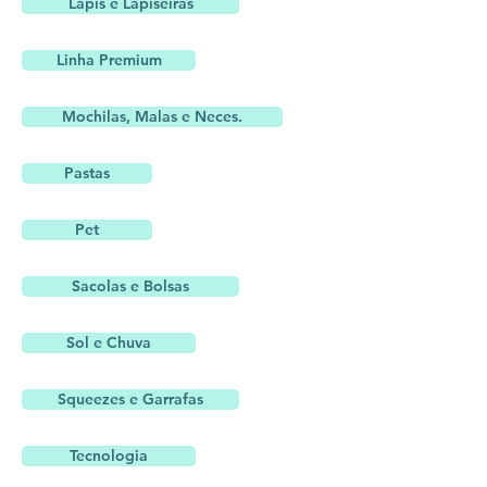
Lápis e Lapiseiras
Linha Premium
Mochilas, Malas e Neces.
Pastas
Pet
Sacolas e Bolsas
Sol e Chuva
Squeezes e Garrafas
Tecnologia