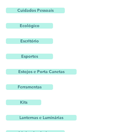
Cuidados Pessoais
Ecológico
Escritório
Esportes
Estojos e Porta Canetas
Ferramentas
Kits
Lanternas e Luminárias